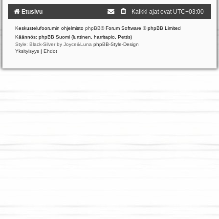
Etusivu
Kaikki ajat ovat
UTC+03:00
Keskustelufoorumin ohjelmisto
phpBB
® Forum Software © phpBB Limited
Käännös: phpBB Suomi (lurttinen, harritapio, Pettis)
Style: Black-Silver by Joyce&Luna
phpBB-Style-Design
Yksityisyys
|
Ehdot