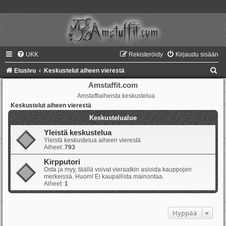
UKK
Rekisteröidy
Kirjaudu sisään
E
Etusivu
Keskustelut aiheen vierestä
t
Amstaffit.com
Amstaffiaiheista keskustelua
s
Keskustelut aiheen vierestä
i
Keskustelualue
Yleistä keskustelua
Yleistä keskustelua aiheen vierestä
Aiheet:
793
Kirpputori
Osta ja myy, täällä voivat vieraatkin asioida kauppojen
merkeissä. Huom! Ei kaupallista mainontaa.
Aiheet:
1
Hyppää