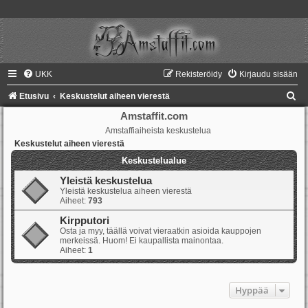
UKK
Rekisteröidy
Kirjaudu sisään
E
Etusivu
Keskustelut aiheen vierestä
t
Amstaffit.com
Amstaffiaiheista keskustelua
s
Keskustelut aiheen vierestä
i
Keskustelualue
Yleistä keskustelua
Yleistä keskustelua aiheen vierestä
Aiheet:
793
Kirpputori
Osta ja myy, täällä voivat vieraatkin asioida kauppojen
merkeissä. Huom! Ei kaupallista mainontaa.
Aiheet:
1
Hyppää