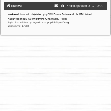
Etusivu
Kaikki ajat ovat
UTC+03:00
Keskustelufoorumin ohjelmisto
phpBB
® Forum Software © phpBB Limited
Käännös: phpBB Suomi (lurttinen, harritapio, Pettis)
Style: Black-Silver by Joyce&Luna
phpBB-Style-Design
Yksityisyys
|
Ehdot