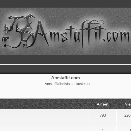
Amstaffit.com
Amstaffiaiheista keskustelua
Aiheet
Vie
793
220
1