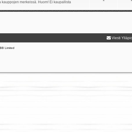
ida kauppojen merkeissä. Huom! Ei kaupallista
Viesti Ylläpi
BB Limited