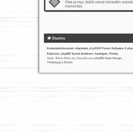
Osta ja myy, täällä voivat vieraatkin asio
mainontaa.
Etusivu
Keskustelufoorumin ohjelmisto
phpBB
® Forum Software © php
Käännös: phpBB Suomi (lurttinen, harritapio, Pettis)
Style: Black-Silver by Joyce&Luna
phpBB-Style-Design
Yksityisyys
|
Ehdot