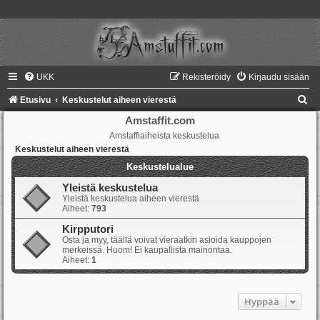
UKK
Rekisteröidy
Kirjaudu sisään
E
Etusivu
Keskustelut aiheen vierestä
t
Amstaffit.com
Amstaffiaiheista keskustelua
s
Keskustelut aiheen vierestä
i
Keskustelualue
Yleistä keskustelua
Yleistä keskustelua aiheen vierestä
Aiheet:
793
Kirpputori
Osta ja myy, täällä voivat vieraatkin asioida kauppojen
merkeissä. Huom! Ei kaupallista mainontaa.
Aiheet:
1
Hyppää