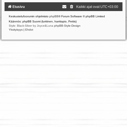
Etusivu
Kaikki ajat ovat
UTC+03:00
Keskustelufoorumin ohjelmisto
phpBB
® Forum Software © phpBB Limited
Käännös: phpBB Suomi (lurttinen, harritapio, Pettis)
Style: Black-Silver by Joyce&Luna
phpBB-Style-Design
Yksityisyys
|
Ehdot