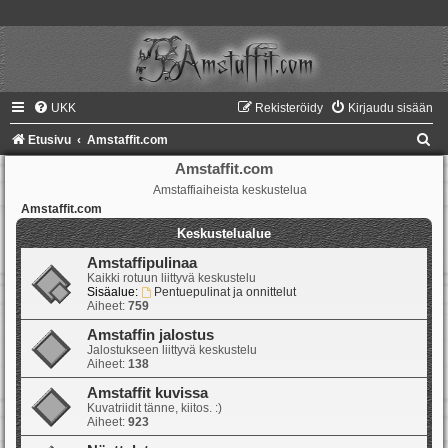
UKK
Rekisteröidy
Kirjaudu sisään
E
Etusivu
Amstaffit.com
t
Amstaffit.com
Amstaffiaiheista keskustelua
s
Amstaffit.com
i
Keskustelualue
Amstaffipulinaa
Kaikki rotuun liittyvä keskustelu
Sisäalue:
Pentuepulinat ja onnittelut
Aiheet:
759
Amstaffin jalostus
Jalostukseen liittyvä keskustelu
Aiheet:
138
Amstaffit kuvissa
Kuvatriidit tänne, kiitos. :)
Aiheet:
923