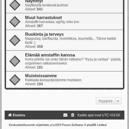
Näyttelyt
Näyttelyitä koskevat pulinat
Aiheet:
941
Muut harrastukset
Amstaffit harrastaa; agility, toko jne.
Aiheet:
367
Ruokinta ja terveys
Nappulaa, barffausta, nivelrikkoa, kuumetta... Tänne kaikki
tästä :)
Aiheet:
459
Elämää amstaffin kanssa
Koira piikille vai onko tähän ratkaisu? "Kysy ja vastaa" -palsta
ongelmien ratkaisemiseksi.
Aiheet:
181
Muistoissamme
Rakkaita koiraystäviämme muistaen.
Aiheet:
194
Hyppää
Etusivu
Kaikki ajat ovat
UTC+03:00
Keskustelufoorumin ohjelmisto
phpBB
® Forum Software © phpBB Limited