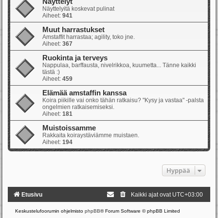
Näyttelyt
Näyttelyitä koskevat pulinat
Aiheet:
941
Muut harrastukset
Amstaffit harrastaa; agility, toko jne.
Aiheet:
367
Ruokinta ja terveys
Nappulaa, barffausta, nivelrikkoa, kuumetta... Tänne kaikki
tästä :)
Aiheet:
459
Elämää amstaffin kanssa
Koira piikille vai onko tähän ratkaisu? "Kysy ja vastaa" -palsta
ongelmien ratkaisemiseksi.
Aiheet:
181
Muistoissamme
Rakkaita koiraystäviämme muistaen.
Aiheet:
194
Hyppää
Etusivu
Kaikki ajat ovat
UTC+03:00
Keskustelufoorumin ohjelmisto
phpBB
® Forum Software © phpBB Limited