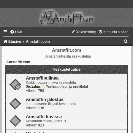
UKK
Rekisteröidy
Kirjaudu sisään
E
Etusivu
Amstaffit.com
t
Amstaffit.com
Amstaffiaiheista keskustelua
s
Amstaffit.com
i
Keskustelualue
Amstaffipulinaa
Kaikki rotuun liittyvä keskustelu
Sisäalue:
Pentuepulinat ja onnittelut
Aiheet:
759
Amstaffin jalostus
Jalostukseen liittyvä keskustelu
Aiheet:
138
Amstaffit kuvissa
Kuvatriidit tänne, kiitos. :)
Aiheet:
923