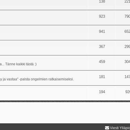
138
22
923
79
941
65
367
29
459
30
... Tänne kaikki tästä :)
181
14
sy ja vastaa" -palsta ongelmien ratkaisemiseksi.
194
92
Viesti Ylläpi