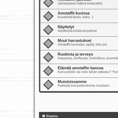
Jalostukseen liittyvä keskustelu
Amstaffit kuvissa
Kuvatriidit tänne, kiitos. :)
Näyttelyt
Näyttelyitä koskevat pulinat
Muut harrastukset
Amstaffit harrastaa; agility, toko jne.
Ruokinta ja terveys
Nappulaa, barffausta, nivelrikkoa, kuumetta
Elämää amstaffin kanssa
Koira piikille vai onko tähän ratkaisu? "Ky
Muistoissamme
Rakkaita koiraystäviämme muistaen.
Etusivu