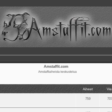
Amstaffit.com
Amstaffiaiheista keskustelua
Aiheet
Vie
759
70