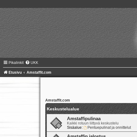
Pikalinkit
UKK
Etusivu
Amstaffit.com
Amstaffit.com
Keskustelualue
Amstaffipulinaa
Kaikki rotuun liittyvä keskustelu
Sisäalue:
Pentuepulinat ja onnittelut
Amstaffin jalostus