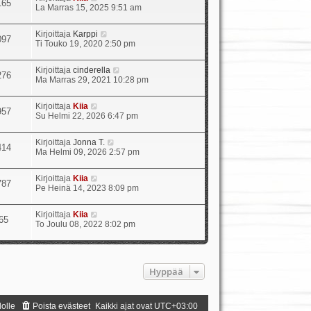
165
u
ä
La Marras 15, 2025 9:51 am
u
y
s
t
N
Kirjoittaja
Karppi
i
ä
097
ä
Ti Touko 19, 2020 2:50 pm
n
u
y
v
u
t
i
s
N
Kirjoittaja
cinderella
ä
e
276
i
ä
Ma Marras 29, 2021 10:28 pm
u
s
n
y
u
t
v
t
s
i
i
N
Kirjoittaja
Kiia
ä
957
i
e
ä
Su Helmi 22, 2026 6:47 pm
u
n
s
y
u
v
t
t
s
i
N
Kirjoittaja
Jonna T.
i
ä
414
i
e
ä
Ma Helmi 09, 2026 2:57 pm
u
n
s
y
u
v
t
t
s
i
N
Kirjoittaja
Kiia
i
ä
787
i
e
ä
Pe Heinä 14, 2023 8:09 pm
u
n
s
y
u
v
t
t
s
i
N
Kirjoittaja
Kiia
i
ä
65
i
e
ä
To Joulu 08, 2022 8:02 pm
u
n
s
y
u
v
t
t
s
i
i
ä
i
e
u
n
s
Hyppää
u
v
t
s
i
i
i
e
n
s
dolle
Poista evästeet
Kaikki ajat ovat
UTC+03:00