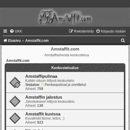
UKK
Rekisteröidy
Kirjaudu sisään
E
Etusivu
Amstaffit.com
t
Amstaffit.com
Amstaffiaiheista keskustelua
s
Amstaffit.com
i
Keskustelualue
Amstaffipulinaa
Kaikki rotuun liittyvä keskustelu
Sisäalue:
Pentuepulinat ja onnittelut
Aiheet:
759
Amstaffin jalostus
Jalostukseen liittyvä keskustelu
Aiheet:
138
Amstaffit kuvissa
Kuvatriidit tänne, kiitos. :)
Aiheet:
923