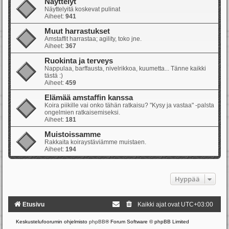
Näyttelyt
Näyttelyitä koskevat pulinat
Aiheet:
941
Muut harrastukset
Amstaffit harrastaa; agility, toko jne.
Aiheet:
367
Ruokinta ja terveys
Nappulaa, barffausta, nivelrikkoa, kuumetta... Tänne kaikki
tästä :)
Aiheet:
459
Elämää amstaffin kanssa
Koira piikille vai onko tähän ratkaisu? "Kysy ja vastaa" -palsta
ongelmien ratkaisemiseksi.
Aiheet:
181
Muistoissamme
Rakkaita koiraystäviämme muistaen.
Aiheet:
194
Hyppää
Etusivu
Kaikki ajat ovat
UTC+03:00
Keskustelufoorumin ohjelmisto
phpBB
® Forum Software © phpBB Limited