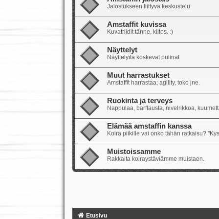
Jalostukseen liittyvä keskustelu
Amstaffit kuvissa
Kuvatriidit tänne, kiitos. :)
Näyttelyt
Näyttelyitä koskevat pulinat
Muut harrastukset
Amstaffit harrastaa; agility, toko jne.
Ruokinta ja terveys
Nappulaa, barffausta, nivelrikkoa, kuumetta
Elämää amstaffin kanssa
Koira piikille vai onko tähän ratkaisu? "Ky
Muistoissamme
Rakkaita koiraystäviämme muistaen.
Etusivu