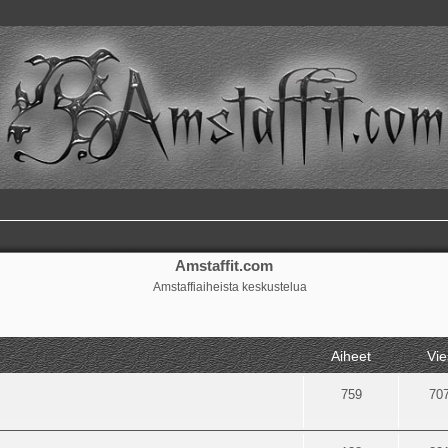
Amstaffit.com
Amstaffiaiheista keskustelua
Aiheet
Vie
759
70