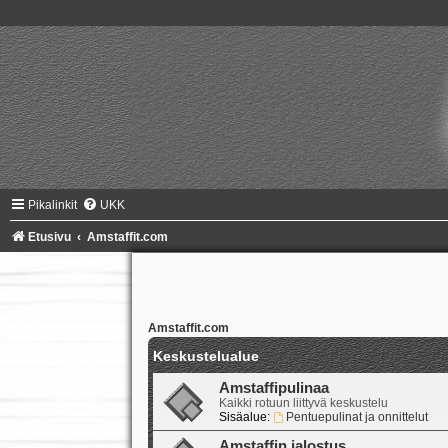
Pikalinkit
UKK
Etusivu
Amstaffit.com
Amstaffit.com
Keskustelualue
Amstaffipulinaa
Kaikki rotuun liittyvä keskustelu
Sisäalue:
Pentuepulinat ja onnittelut
Amstaffin jalostus