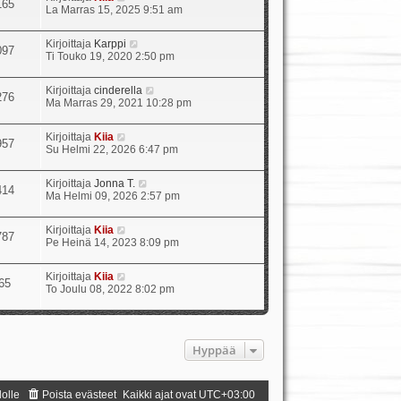
165
u
ä
La Marras 15, 2025 9:51 am
u
y
s
t
N
Kirjoittaja
Karppi
i
ä
097
ä
Ti Touko 19, 2020 2:50 pm
n
u
y
v
u
t
i
s
N
Kirjoittaja
cinderella
ä
e
276
i
ä
Ma Marras 29, 2021 10:28 pm
u
s
n
y
u
t
v
t
s
i
i
N
Kirjoittaja
Kiia
ä
957
i
e
ä
Su Helmi 22, 2026 6:47 pm
u
n
s
y
u
v
t
t
s
i
N
Kirjoittaja
Jonna T.
i
ä
414
i
e
ä
Ma Helmi 09, 2026 2:57 pm
u
n
s
y
u
v
t
t
s
i
N
Kirjoittaja
Kiia
i
ä
787
i
e
ä
Pe Heinä 14, 2023 8:09 pm
u
n
s
y
u
v
t
t
s
i
N
Kirjoittaja
Kiia
i
ä
65
i
e
ä
To Joulu 08, 2022 8:02 pm
u
n
s
y
u
v
t
t
s
i
i
ä
i
e
u
n
s
Hyppää
u
v
t
s
i
i
i
e
n
s
dolle
Poista evästeet
Kaikki ajat ovat
UTC+03:00