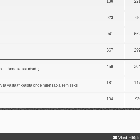
138
22
923
79
941
65
367
29
459
30
... Tänne kaikki tästä :)
181
14
sy ja vastaa" -palsta ongelmien ratkaisemiseksi.
194
92
Viesti Ylläpi