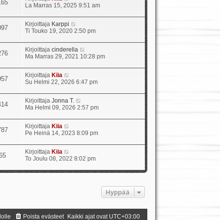
165
u
ä
La Marras 15, 2025 9:51 am
u
y
s
t
N
Kirjoittaja
Karppi
i
ä
097
ä
Ti Touko 19, 2020 2:50 pm
n
u
y
v
u
t
i
s
N
Kirjoittaja
cinderella
ä
e
276
i
ä
Ma Marras 29, 2021 10:28 pm
u
s
n
y
u
t
v
t
s
i
i
N
Kirjoittaja
Kiia
ä
957
i
e
ä
Su Helmi 22, 2026 6:47 pm
u
n
s
y
u
v
t
t
s
i
N
Kirjoittaja
Jonna T.
i
ä
414
i
e
ä
Ma Helmi 09, 2026 2:57 pm
u
n
s
y
u
v
t
t
s
i
N
Kirjoittaja
Kiia
i
ä
787
i
e
ä
Pe Heinä 14, 2023 8:09 pm
u
n
s
y
u
v
t
t
s
i
N
Kirjoittaja
Kiia
i
ä
65
i
e
ä
To Joulu 08, 2022 8:02 pm
u
n
s
y
u
v
t
t
s
i
i
ä
i
e
u
n
s
Hyppää
u
v
t
s
i
i
i
e
n
s
dolle
Poista evästeet
Kaikki ajat ovat
UTC+03:00