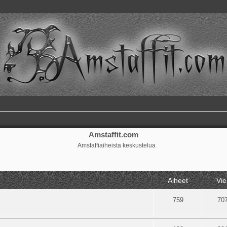
Amstaffit.com
Amstaffiaiheista keskustelua
Aiheet
Vie
759
70