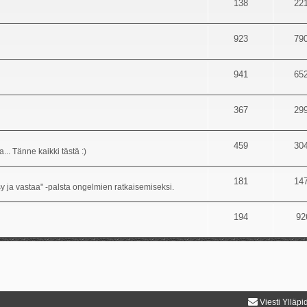
138
22
923
79
941
65
367
29
459
30
... Tänne kaikki tästä :)
181
14
sy ja vastaa" -palsta ongelmien ratkaisemiseksi.
194
92
Viesti Ylläpi