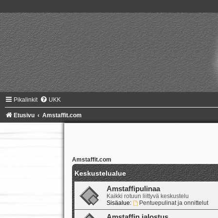
Pikalinkit
UKK
Etusivu
Amstaffit.com
Amstaffit.com
Keskustelualue
Amstaffipulinaa
Kaikki rotuun liittyvä keskustelu
Sisäalue:
Pentuepulinat ja onnittelut
Amstaffin jalostus