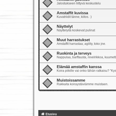
Jalostukseen liittyvä keskustelu
Amstaffit kuvissa
Kuvatriidit tänne, kiitos. :)
Näyttelyt
Näyttelyitä koskevat pulinat
Muut harrastukset
Amstaffit harrastaa; agility, toko jne.
Ruokinta ja terveys
Nappulaa, barffausta, nivelrikkoa, kuumetta
Elämää amstaffin kanssa
Koira piikille vai onko tähän ratkaisu? "Ky
Muistoissamme
Rakkaita koiraystäviämme muistaen.
Etusivu