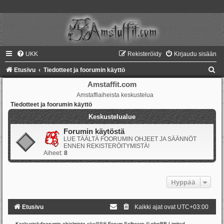
UKK
Rekisteröidy
Kirjaudu sisään
E
Etusivu
Tiedotteet ja foorumin käyttö
t
Amstaffit.com
Amstaffiaiheista keskustelua
s
Tiedotteet ja foorumin käyttö
i
Keskustelualue
Forumin käytöstä
LUE TÄÄLTÄ FOORUMIN OHJEET JA SÄÄNNÖT
ENNEN REKISTERÖITYMISTÄ!
Aiheet:
8
Hyppää
Etusivu
Kaikki ajat ovat
UTC+03:00
Keskustelufoorumin ohjelmisto
phpBB
® Forum Software © phpBB Limited