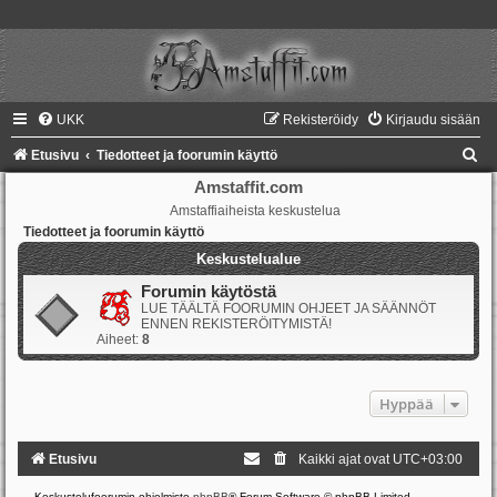
UKK
Rekisteröidy
Kirjaudu sisään
E
Etusivu
Tiedotteet ja foorumin käyttö
t
Amstaffit.com
Amstaffiaiheista keskustelua
s
Tiedotteet ja foorumin käyttö
i
Keskustelualue
Forumin käytöstä
LUE TÄÄLTÄ FOORUMIN OHJEET JA SÄÄNNÖT
ENNEN REKISTERÖITYMISTÄ!
Aiheet:
8
Hyppää
Etusivu
Kaikki ajat ovat
UTC+03:00
Keskustelufoorumin ohjelmisto
phpBB
® Forum Software © phpBB Limited