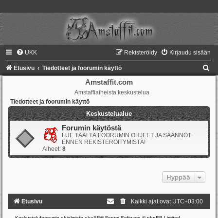
UKK
Rekisteröidy
Kirjaudu sisään
E
Etusivu
Tiedotteet ja foorumin käyttö
t
Amstaffit.com
Amstaffiaiheista keskustelua
s
Tiedotteet ja foorumin käyttö
i
Keskustelualue
Forumin käytöstä
LUE TÄÄLTÄ FOORUMIN OHJEET JA SÄÄNNÖT
ENNEN REKISTERÖITYMISTÄ!
Aiheet:
8
Hyppää
Etusivu
Kaikki ajat ovat
UTC+03:00
Keskustelufoorumin ohjelmisto
phpBB
® Forum Software © phpBB Limited