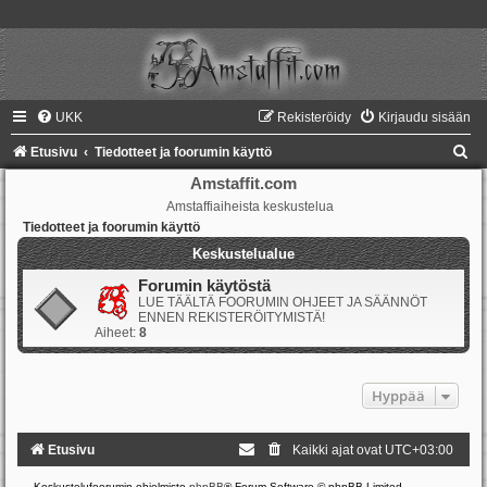
UKK
Rekisteröidy
Kirjaudu sisään
E
Etusivu
Tiedotteet ja foorumin käyttö
t
Amstaffit.com
Amstaffiaiheista keskustelua
s
Tiedotteet ja foorumin käyttö
i
Keskustelualue
Forumin käytöstä
LUE TÄÄLTÄ FOORUMIN OHJEET JA SÄÄNNÖT
ENNEN REKISTERÖITYMISTÄ!
Aiheet:
8
Hyppää
Etusivu
Kaikki ajat ovat
UTC+03:00
Keskustelufoorumin ohjelmisto
phpBB
® Forum Software © phpBB Limited