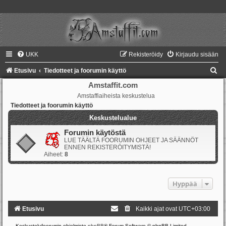
UKK
Rekisteröidy
Kirjaudu sisään
E
Etusivu
Tiedotteet ja foorumin käyttö
t
Amstaffit.com
Amstaffiaiheista keskustelua
s
Tiedotteet ja foorumin käyttö
i
Keskustelualue
Forumin käytöstä
LUE TÄÄLTÄ FOORUMIN OHJEET JA SÄÄNNÖT
ENNEN REKISTERÖITYMISTÄ!
Aiheet:
8
Hyppää
Etusivu
Kaikki ajat ovat
UTC+03:00
Keskustelufoorumin ohjelmisto
phpBB
® Forum Software © phpBB Limited