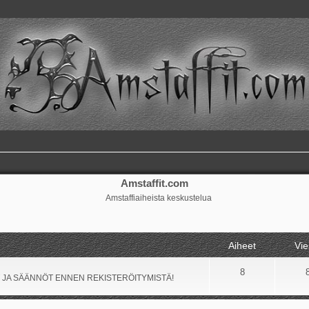
Amstaffit.com
Amstaffiaiheista keskustelua
Aiheet
Vie
8
 JA SÄÄNNÖT ENNEN REKISTERÖITYMISTÄ!