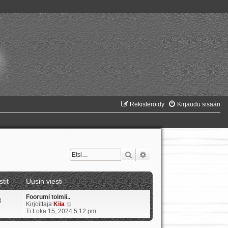
Rekisteröidy
Kirjaudu sisään
Etsi
Tarkennettu haku
stit
Uusin viesti
Foorumi toimii..
8
N
Kirjoittaja
Kiia
ä
Ti Loka 15, 2024 5:12 pm
y
t