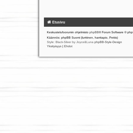
Etusivu
Keskustelufoorumin ohjelmisto
phpBB
® Forum Software © php
Käännös: phpBB Suomi (lurttinen, harritapio, Pettis)
Style: Black-Silver by Joyce&Luna
phpBB-Style-Design
Yksityisyys
|
Ehdot