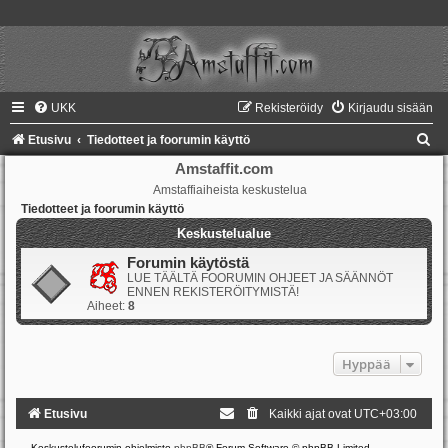
UKK
Rekisteröidy
Kirjaudu sisään
E
Etusivu
Tiedotteet ja foorumin käyttö
t
Amstaffit.com
Amstaffiaiheista keskustelua
s
Tiedotteet ja foorumin käyttö
i
Keskustelualue
Forumin käytöstä
LUE TÄÄLTÄ FOORUMIN OHJEET JA SÄÄNNÖT
ENNEN REKISTERÖITYMISTÄ!
Aiheet:
8
Hyppää
Etusivu
Kaikki ajat ovat
UTC+03:00
Keskustelufoorumin ohjelmisto
phpBB
® Forum Software © phpBB Limited