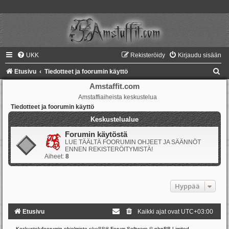
UKK
Rekisteröidy
Kirjaudu sisään
E
Etusivu
Tiedotteet ja foorumin käyttö
t
Amstaffit.com
Amstaffiaiheista keskustelua
s
Tiedotteet ja foorumin käyttö
i
Keskustelualue
Forumin käytöstä
LUE TÄÄLTÄ FOORUMIN OHJEET JA SÄÄNNÖT
ENNEN REKISTERÖITYMISTÄ!
Aiheet:
8
Hyppää
Etusivu
Kaikki ajat ovat
UTC+03:00
Keskustelufoorumin ohjelmisto
phpBB
® Forum Software © phpBB Limited