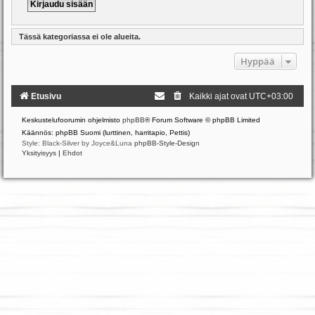
Tässä kategoriassa ei ole alueita.
Hyppää
Etusivu
Kaikki ajat ovat
UTC+03:00
Keskustelufoorumin ohjelmisto
phpBB
® Forum Software © phpBB Limited
Käännös: phpBB Suomi (lurttinen, harritapio, Pettis)
Style: Black-Silver by Joyce&Luna
phpBB-Style-Design
Yksityisyys
|
Ehdot