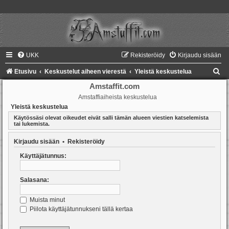
UKK
Rekisteröidy
Kirjaudu sisään
E
Etusivu
Keskustelut aiheen vierestä
Yleistä keskustelua
t
Amstaffit.com
Amstaffiaiheista keskustelua
s
Yleistä keskustelua
i
Käytössäsi olevat oikeudet eivät salli tämän alueen viestien katselemista
tai lukemista.
Kirjaudu sisään
•
Rekisteröidy
Käyttäjätunnus:
Salasana:
Muista minut
Piilota käyttäjätunnukseni tällä kertaa