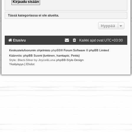
Tässä kategoriassa ei ole alueita.
Hyppää
Etusivu
Kaikki ajat ovat
UTC+03:00
Keskustelufoorumin ohjelmisto
phpBB
® Forum Software © phpBB Limited
Käännös: phpBB Suomi (lurttinen, harritapio, Pettis)
Style: Black-Silver by Joyce&Luna
phpBB-Style-Design
Yksityisyys
|
Ehdot