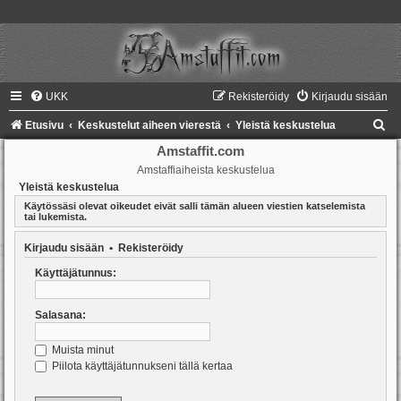
UKK
Rekisteröidy
Kirjaudu sisään
E
Etusivu
Keskustelut aiheen vierestä
Yleistä keskustelua
t
Amstaffit.com
Amstaffiaiheista keskustelua
s
Yleistä keskustelua
i
Käytössäsi olevat oikeudet eivät salli tämän alueen viestien katselemista
tai lukemista.
Kirjaudu sisään
•
Rekisteröidy
Käyttäjätunnus:
Salasana:
Muista minut
Piilota käyttäjätunnukseni tällä kertaa