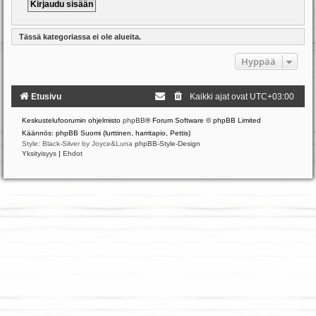
Tässä kategoriassa ei ole alueita.
Hyppää
Etusivu
Kaikki ajat ovat
UTC+03:00
Keskustelufoorumin ohjelmisto
phpBB
® Forum Software © phpBB Limited
Käännös: phpBB Suomi (lurttinen, harritapio, Pettis)
Style: Black-Silver by Joyce&Luna
phpBB-Style-Design
Yksityisyys
|
Ehdot