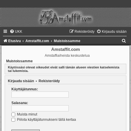
UKK
Rekisteröidy
Kirjaudu sisään
E
Etusivu
Amstaffit.com
Muistoissamme
t
Amstaffit.com
Amstaffiaiheista keskustelua
s
Muistoissamme
i
Käytössäsi olevat oikeudet eivät salli tämän alueen viestien katselemista
tai lukemista.
Kirjaudu sisään
•
Rekisteröidy
Käyttäjätunnus:
Salasana:
Muista minut
Piilota käyttäjätunnukseni tällä kertaa