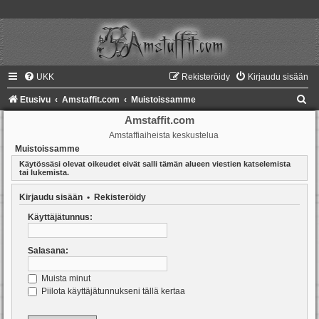
UKK
Rekisteröidy
Kirjaudu sisään
E
Etusivu
Amstaffit.com
Muistoissamme
t
Amstaffit.com
Amstaffiaiheista keskustelua
s
Muistoissamme
i
Käytössäsi olevat oikeudet eivät salli tämän alueen viestien katselemista
tai lukemista.
Kirjaudu sisään
•
Rekisteröidy
Käyttäjätunnus:
Salasana:
Muista minut
Piilota käyttäjätunnukseni tällä kertaa