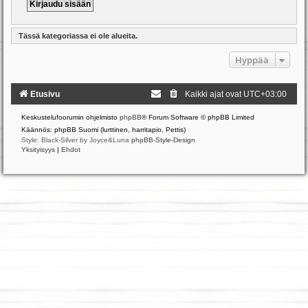
Tässä kategoriassa ei ole alueita.
Hyppää
Etusivu
Kaikki ajat ovat
UTC+03:00
Keskustelufoorumin ohjelmisto
phpBB
® Forum Software © phpBB Limited
Käännös: phpBB Suomi (lurttinen, harritapio, Pettis)
Style: Black-Silver by Joyce&Luna
phpBB-Style-Design
Yksityisyys
|
Ehdot