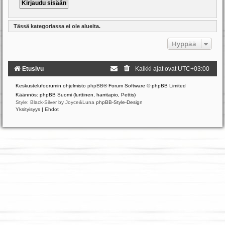
Tässä kategoriassa ei ole alueita.
Hyppää
Etusivu
Kaikki ajat ovat
UTC+03:00
Keskustelufoorumin ohjelmisto
phpBB
® Forum Software © phpBB Limited
Käännös: phpBB Suomi (lurttinen, harritapio, Pettis)
Style: Black-Silver by Joyce&Luna
phpBB-Style-Design
Yksityisyys
|
Ehdot