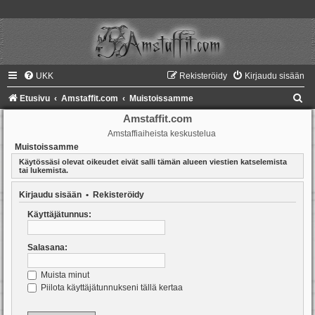
UKK
Rekisteröidy
Kirjaudu sisään
E
Etusivu
Amstaffit.com
Muistoissamme
t
Amstaffit.com
Amstaffiaiheista keskustelua
s
Muistoissamme
i
Käytössäsi olevat oikeudet eivät salli tämän alueen viestien katselemista
tai lukemista.
Kirjaudu sisään
•
Rekisteröidy
Käyttäjätunnus:
Salasana:
Muista minut
Piilota käyttäjätunnukseni tällä kertaa