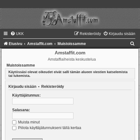
UKK
Rekisteröidy
Kirjaudu sisään
E
Etusivu
Amstaffit.com
Muistoissamme
t
Amstaffit.com
Amstaffiaiheista keskustelua
s
Muistoissamme
i
Käytössäsi olevat oikeudet eivät salli tämän alueen viestien katselemista
tai lukemista.
Kirjaudu sisään
•
Rekisteröidy
Käyttäjätunnus:
Salasana:
Muista minut
Piilota käyttäjätunnukseni tällä kertaa