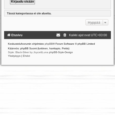
Tässä kategoriassa ei ole alueita.
Hyppää
Etusivu
Kaikki ajat ovat
UTC+03:00
Keskustelufoorumin ohjelmisto
phpBB
® Forum Software © phpBB Limited
Käännös: phpBB Suomi (lurttinen, harritapio, Pettis)
Style: Black-Silver by Joyce&Luna
phpBB-Style-Design
Yksityisyys
|
Ehdot