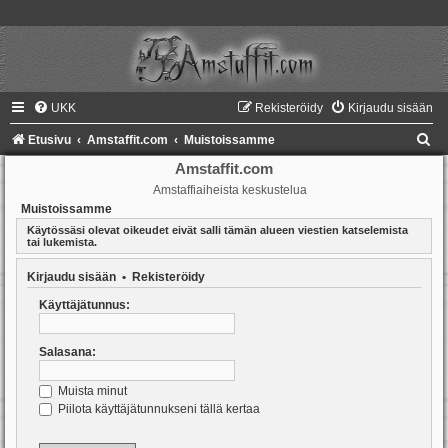
UKK
Rekisteröidy
Kirjaudu sisään
E
Etusivu
Amstaffit.com
Muistoissamme
t
Amstaffit.com
Amstaffiaiheista keskustelua
s
Muistoissamme
i
Käytössäsi olevat oikeudet eivät salli tämän alueen viestien katselemista
tai lukemista.
Kirjaudu sisään
•
Rekisteröidy
Käyttäjätunnus:
Salasana:
Muista minut
Piilota käyttäjätunnukseni tällä kertaa