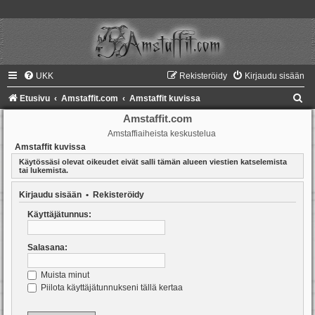
UKK
Rekisteröidy
Kirjaudu sisään
E
Etusivu
Amstaffit.com
Amstaffit kuvissa
t
Amstaffit.com
Amstaffiaiheista keskustelua
s
Amstaffit kuvissa
i
Käytössäsi olevat oikeudet eivät salli tämän alueen viestien katselemista
tai lukemista.
Kirjaudu sisään
•
Rekisteröidy
Käyttäjätunnus:
Salasana:
Muista minut
Piilota käyttäjätunnukseni tällä kertaa