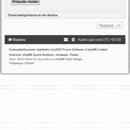
Tässä kategoriassa ei ole alueita.
Hyppää
Etusivu
Kaikki ajat ovat
UTC+03:00
Keskustelufoorumin ohjelmisto
phpBB
® Forum Software © phpBB Limited
Käännös: phpBB Suomi (lurttinen, harritapio, Pettis)
Style: Black-Silver by Joyce&Luna
phpBB-Style-Design
Yksityisyys
|
Ehdot