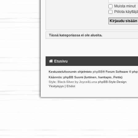
Muista minut
Piilota käyttäj
Tässä kategoriassa ei ole alueita.
Etusivu
Keskustelufoorumin ohjelmisto
phpBB
® Forum Software © php
Käännös: phpBB Suomi (lurttinen, harritapio, Pettis)
Style: Black-Silver by Joyce&Luna
phpBB-Style-Design
Yksityisyys
|
Ehdot