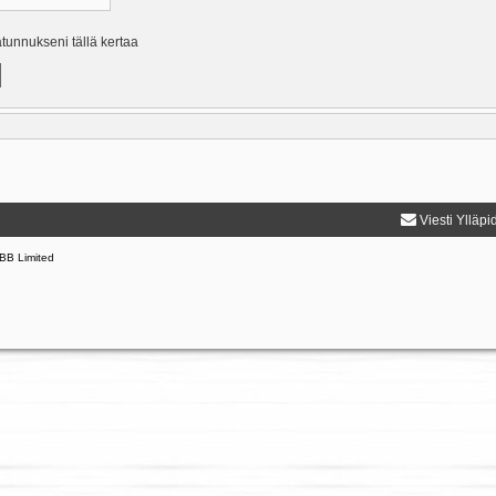
ätunnukseni tällä kertaa
Viesti Ylläpi
BB Limited