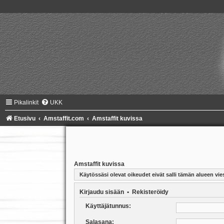
Pikalinkit
UKK
Etusivu
Amstaffit.com
Amstaffit kuvissa
Amstaffit kuvissa
Käytössäsi olevat oikeudet eivät salli tämän alueen vies
Kirjaudu sisään
•
Rekisteröidy
Käyttäjätunnus:
Salasana: