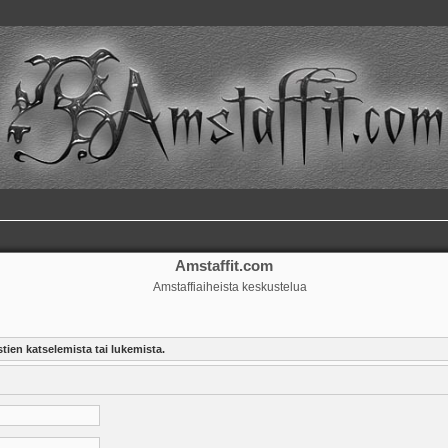
Amstaffit.com
Amstaffiaiheista keskustelua
tien katselemista tai lukemista.