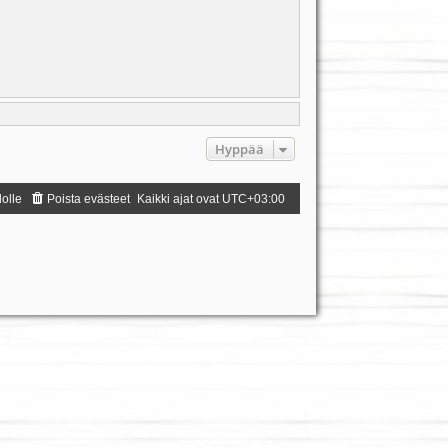
Hyppää
dolle
Poista evästeet
Kaikki ajat ovat
UTC+03:00