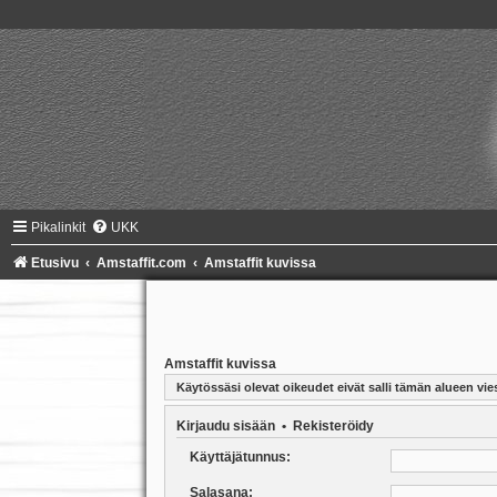
Pikalinkit
UKK
Etusivu
Amstaffit.com
Amstaffit kuvissa
Amstaffit kuvissa
Käytössäsi olevat oikeudet eivät salli tämän alueen vies
Kirjaudu sisään
•
Rekisteröidy
Käyttäjätunnus:
Salasana: