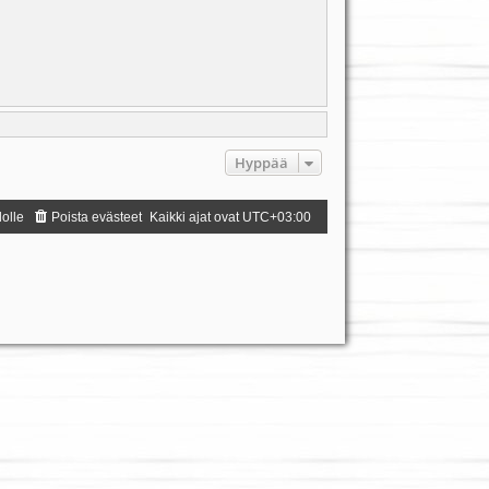
Hyppää
dolle
Poista evästeet
Kaikki ajat ovat
UTC+03:00