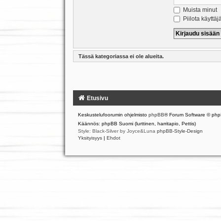
Muista minut
Piilota käyttäj
Tässä kategoriassa ei ole alueita.
Etusivu
Keskustelufoorumin ohjelmisto
phpBB
® Forum Software © php
Käännös: phpBB Suomi (lurttinen, harritapio, Pettis)
Style: Black-Silver by Joyce&Luna
phpBB-Style-Design
Yksityisyys
|
Ehdot