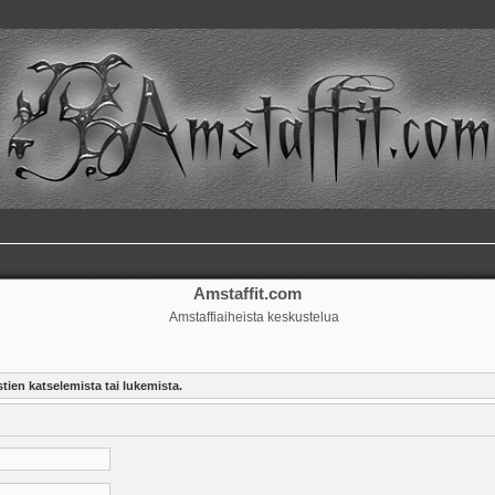
Amstaffit.com
Amstaffiaiheista keskustelua
tien katselemista tai lukemista.