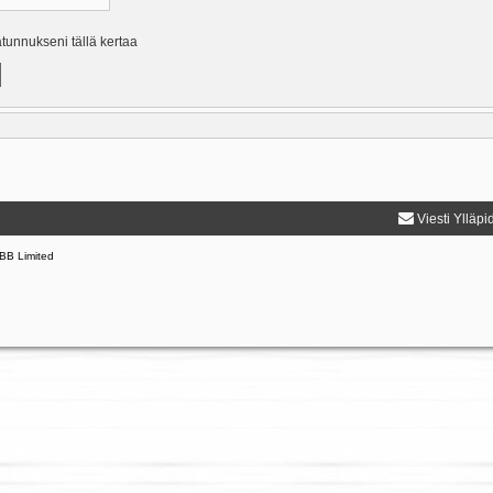
ätunnukseni tällä kertaa
Viesti Ylläpi
BB Limited