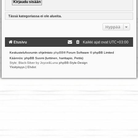
Tässä kategoriassa ei ole alueita.
Hyppää
Etusivu
Kaikki ajat ovat
UTC+03:00
Keskustelufoorumin ohjelmisto
phpBB
® Forum Software © phpBB Limited
Käännös: phpBB Suomi (lurttinen, harritapio, Pettis)
Style: Black-Silver by Joyce&Luna
phpBB-Style-Design
Yksityisyys
|
Ehdot