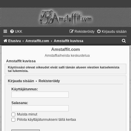
UKK
Rekisteröidy
Kirjaudu sisään
E
Etusivu
Amstaffit.com
Amstaffit kuvissa
t
Amstaffit.com
Amstaffiaiheista keskustelua
s
Amstaffit kuvissa
i
Käytössäsi olevat oikeudet eivät salli tämän alueen viestien katselemista
tai lukemista.
Kirjaudu sisään
•
Rekisteröidy
Käyttäjätunnus:
Salasana:
Muista minut
Piilota käyttäjätunnukseni tällä kertaa