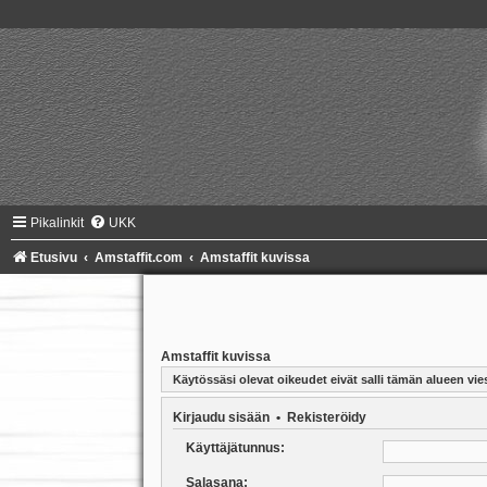
Pikalinkit
UKK
Etusivu
Amstaffit.com
Amstaffit kuvissa
Amstaffit kuvissa
Käytössäsi olevat oikeudet eivät salli tämän alueen vies
Kirjaudu sisään
•
Rekisteröidy
Käyttäjätunnus:
Salasana: