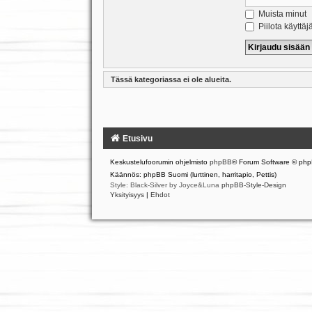
Muista minut
Piilota käyttäj
Tässä kategoriassa ei ole alueita.
Etusivu
Keskustelufoorumin ohjelmisto
phpBB
® Forum Software © php
Käännös: phpBB Suomi (lurttinen, harritapio, Pettis)
Style: Black-Silver by Joyce&Luna
phpBB-Style-Design
Yksityisyys
|
Ehdot