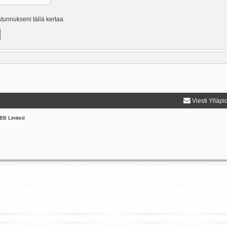
ätunnukseni tällä kertaa
Viesti Ylläpi
BB Limited