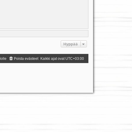
Hyppää
dolle
Poista evästeet
Kaikki ajat ovat
UTC+03:00