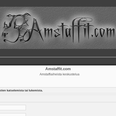
Amstaffit.com
Amstaffiaiheista keskustelua
tien katselemista tai lukemista.