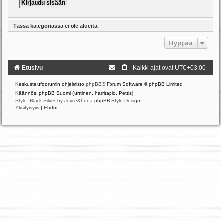
Tässä kategoriassa ei ole alueita.
Hyppää
Etusivu
Kaikki ajat ovat
UTC+03:00
Keskustelufoorumin ohjelmisto
phpBB
® Forum Software © phpBB Limited
Käännös: phpBB Suomi (lurttinen, harritapio, Pettis)
Style: Black-Silver by Joyce&Luna
phpBB-Style-Design
Yksityisyys
|
Ehdot