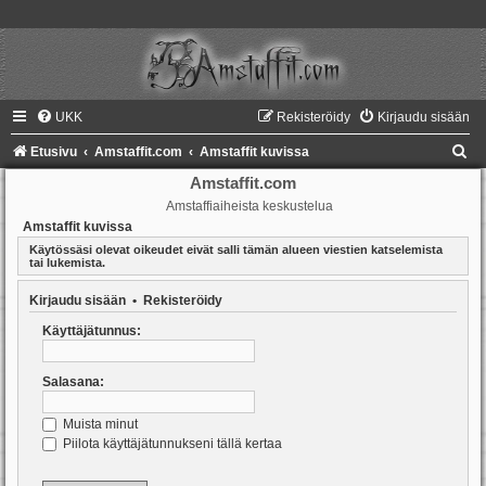
UKK
Rekisteröidy
Kirjaudu sisään
E
Etusivu
Amstaffit.com
Amstaffit kuvissa
t
Amstaffit.com
Amstaffiaiheista keskustelua
s
Amstaffit kuvissa
i
Käytössäsi olevat oikeudet eivät salli tämän alueen viestien katselemista
tai lukemista.
Kirjaudu sisään
•
Rekisteröidy
Käyttäjätunnus:
Salasana:
Muista minut
Piilota käyttäjätunnukseni tällä kertaa