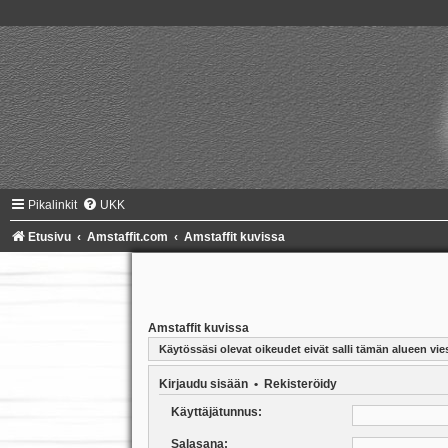
Pikalinkit
UKK
Etusivu
Amstaffit.com
Amstaffit kuvissa
Amstaffit kuvissa
Käytössäsi olevat oikeudet eivät salli tämän alueen vies
Kirjaudu sisään
•
Rekisteröidy
Käyttäjätunnus:
Salasana: