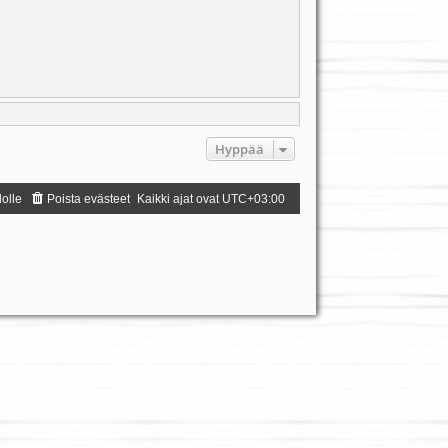
Hyppää
dolle
Poista evästeet
Kaikki ajat ovat
UTC+03:00