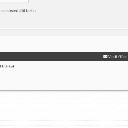
ätunnukseni tällä kertaa
Viesti Ylläpi
BB Limited