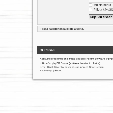
Muista minut
Piilota käyttäj
Tässä kategoriassa ei ole alueita.
Etusivu
Keskustelufoorumin ohjelmisto
phpBB
® Forum Software © php
Käännös: phpBB Suomi (lurttinen, harritapio, Pettis)
Style: Black-Silver by Joyce&Luna
phpBB-Style-Design
Yksityisyys
|
Ehdot