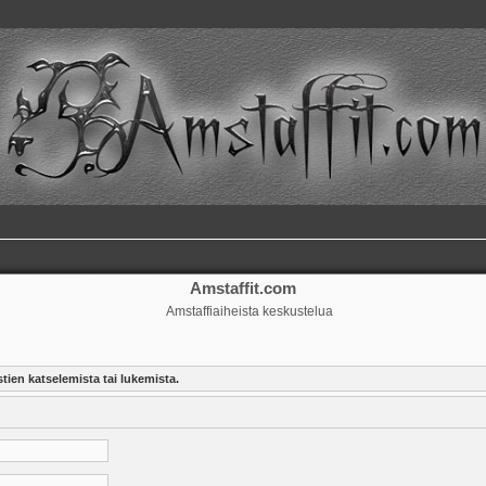
Amstaffit.com
Amstaffiaiheista keskustelua
tien katselemista tai lukemista.