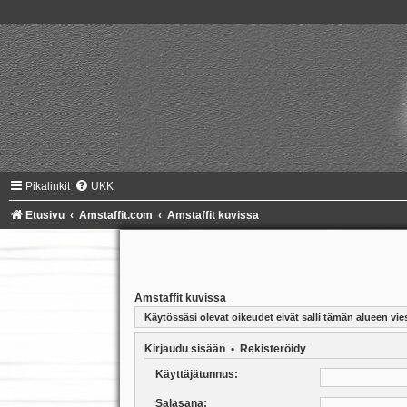
Pikalinkit
UKK
Etusivu
Amstaffit.com
Amstaffit kuvissa
Amstaffit kuvissa
Käytössäsi olevat oikeudet eivät salli tämän alueen vies
Kirjaudu sisään
•
Rekisteröidy
Käyttäjätunnus:
Salasana: