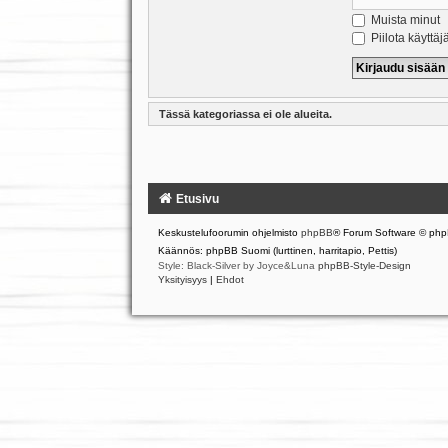
Muista minut
Piilota käyttäj
Tässä kategoriassa ei ole alueita.
Etusivu
Keskustelufoorumin ohjelmisto
phpBB
® Forum Software © php
Käännös: phpBB Suomi (lurttinen, harritapio, Pettis)
Style: Black-Silver by Joyce&Luna
phpBB-Style-Design
Yksityisyys
|
Ehdot