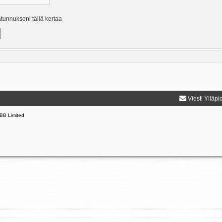
ätunnukseni tällä kertaa
Viesti Ylläpi
BB Limited