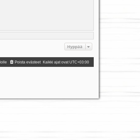
Hyppää
dolle
Poista evästeet
Kaikki ajat ovat
UTC+03:00