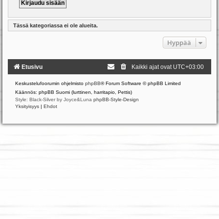
Tässä kategoriassa ei ole alueita.
Hyppää
Etusivu
Kaikki ajat ovat
UTC+03:00
Keskustelufoorumin ohjelmisto
phpBB
® Forum Software © phpBB Limited
Käännös: phpBB Suomi (lurttinen, harritapio, Pettis)
Style: Black-Silver by Joyce&Luna
phpBB-Style-Design
Yksityisyys
|
Ehdot