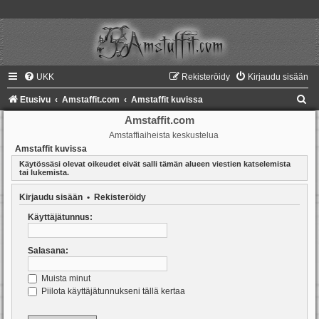
UKK
Rekisteröidy
Kirjaudu sisään
E
Etusivu
Amstaffit.com
Amstaffit kuvissa
t
Amstaffit.com
Amstaffiaiheista keskustelua
s
Amstaffit kuvissa
i
Käytössäsi olevat oikeudet eivät salli tämän alueen viestien katselemista
tai lukemista.
Kirjaudu sisään
•
Rekisteröidy
Käyttäjätunnus:
Salasana:
Muista minut
Piilota käyttäjätunnukseni tällä kertaa