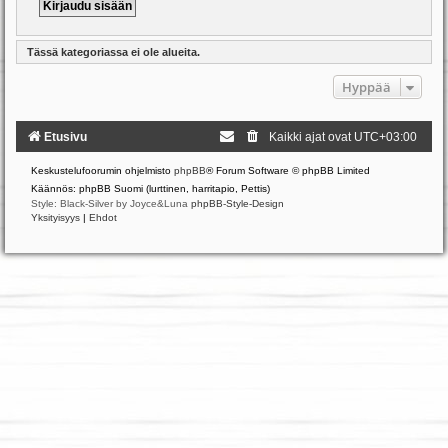
Tässä kategoriassa ei ole alueita.
Hyppää
Etusivu
Kaikki ajat ovat
UTC+03:00
Keskustelufoorumin ohjelmisto
phpBB
® Forum Software © phpBB Limited
Käännös: phpBB Suomi (lurttinen, harritapio, Pettis)
Style: Black-Silver by Joyce&Luna
phpBB-Style-Design
Yksityisyys
|
Ehdot