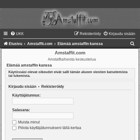
UKK
Rekisteröidy
Kirjaudu sisään
E
Etusivu
Amstaffit.com
Elämää amstaffin kanssa
t
Amstaffit.com
Amstaffiaiheista keskustelua
s
Elämää amstaffin kanssa
i
Käytössäsi olevat oikeudet eivät salli tämän alueen viestien katselemista
tai lukemista.
Kirjaudu sisään
•
Rekisteröidy
Käyttäjätunnus:
Salasana:
Muista minut
Piilota käyttäjätunnukseni tällä kertaa