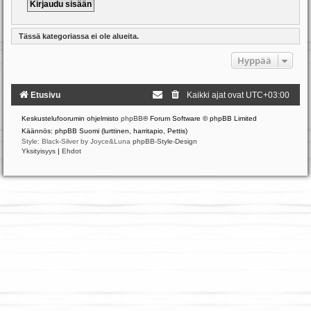
Tässä kategoriassa ei ole alueita.
Hyppää
Etusivu
Kaikki ajat ovat
UTC+03:00
Keskustelufoorumin ohjelmisto
phpBB
® Forum Software © phpBB Limited
Käännös: phpBB Suomi (lurttinen, harritapio, Pettis)
Style: Black-Silver by Joyce&Luna
phpBB-Style-Design
Yksityisyys
|
Ehdot