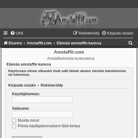
UKK
Rekisteröidy
Kirjaudu sisään
E
Etusivu
Amstaffit.com
Elämää amstaffin kanssa
t
Amstaffit.com
Amstaffiaiheista keskustelua
s
Elämää amstaffin kanssa
i
Käytössäsi olevat oikeudet eivät salli tämän alueen viestien katselemista
tai lukemista.
Kirjaudu sisään
•
Rekisteröidy
Käyttäjätunnus:
Salasana:
Muista minut
Piilota käyttäjätunnukseni tällä kertaa