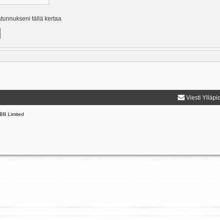
ätunnukseni tällä kertaa
Viesti Ylläpi
BB Limited