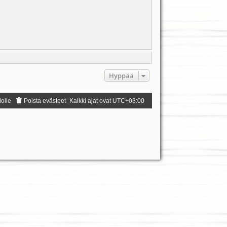
Hyppää
dolle
Poista evästeet
Kaikki ajat ovat
UTC+03:00