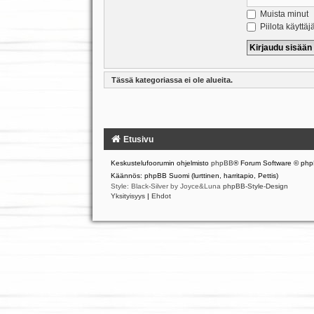
Muista minut
Piilota käyttäj
Tässä kategoriassa ei ole alueita.
Etusivu
Keskustelufoorumin ohjelmisto
phpBB
® Forum Software © php
Käännös: phpBB Suomi (lurttinen, harritapio, Pettis)
Style: Black-Silver by Joyce&Luna
phpBB-Style-Design
Yksityisyys
|
Ehdot