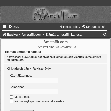
UKK
Rekisteröidy
Kirjaudu sisään
E
Etusivu
Amstaffit.com
Elämää amstaffin kanssa
t
Amstaffit.com
Amstaffiaiheista keskustelua
s
Elämää amstaffin kanssa
i
Käytössäsi olevat oikeudet eivät salli tämän alueen viestien katselemista
tai lukemista.
Kirjaudu sisään
•
Rekisteröidy
Käyttäjätunnus:
Salasana:
Muista minut
Piilota käyttäjätunnukseni tällä kertaa