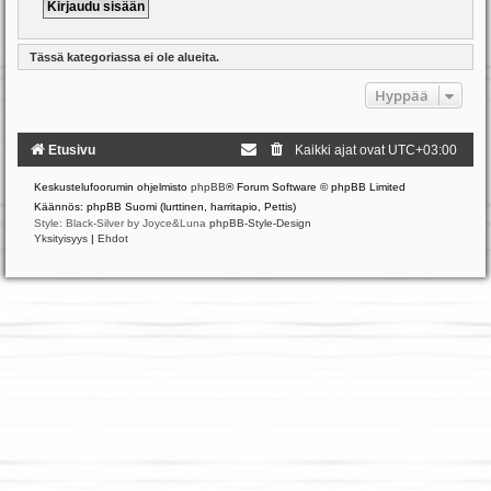
Tässä kategoriassa ei ole alueita.
Hyppää
Etusivu
Kaikki ajat ovat
UTC+03:00
Keskustelufoorumin ohjelmisto
phpBB
® Forum Software © phpBB Limited
Käännös: phpBB Suomi (lurttinen, harritapio, Pettis)
Style: Black-Silver by Joyce&Luna
phpBB-Style-Design
Yksityisyys
|
Ehdot