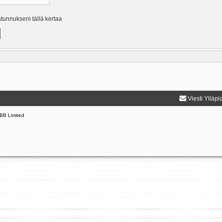
ätunnukseni tällä kertaa
Viesti Ylläpi
BB Limited