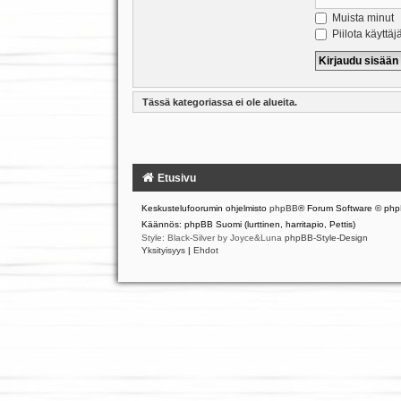
Muista minut
Piilota käyttäj
Tässä kategoriassa ei ole alueita.
Etusivu
Keskustelufoorumin ohjelmisto
phpBB
® Forum Software © php
Käännös: phpBB Suomi (lurttinen, harritapio, Pettis)
Style: Black-Silver by Joyce&Luna
phpBB-Style-Design
Yksityisyys
|
Ehdot