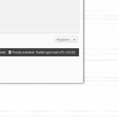
Hyppää
dolle
Poista evästeet
Kaikki ajat ovat
UTC+03:00