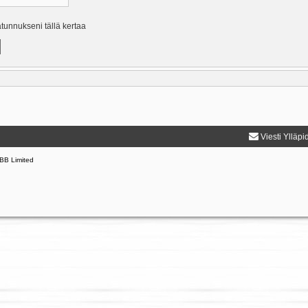
ätunnukseni tällä kertaa
Viesti Ylläpi
BB Limited