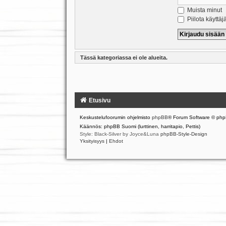
Muista minut
Piilota käyttäj
Tässä kategoriassa ei ole alueita.
Etusivu
Keskustelufoorumin ohjelmisto
phpBB
® Forum Software © php
Käännös: phpBB Suomi (lurttinen, harritapio, Pettis)
Style: Black-Silver by Joyce&Luna
phpBB-Style-Design
Yksityisyys
|
Ehdot