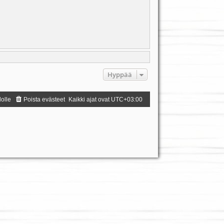
Hyppää
dolle
Poista evästeet
Kaikki ajat ovat
UTC+03:00