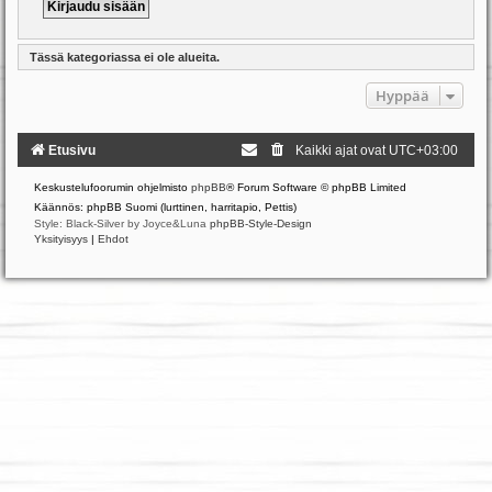
Tässä kategoriassa ei ole alueita.
Hyppää
Etusivu
Kaikki ajat ovat
UTC+03:00
Keskustelufoorumin ohjelmisto
phpBB
® Forum Software © phpBB Limited
Käännös: phpBB Suomi (lurttinen, harritapio, Pettis)
Style: Black-Silver by Joyce&Luna
phpBB-Style-Design
Yksityisyys
|
Ehdot