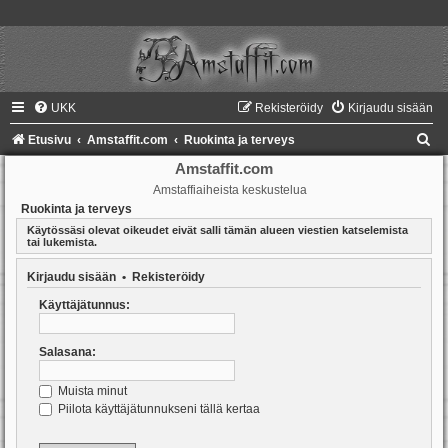
UKK
Rekisteröidy
Kirjaudu sisään
E
Etusivu
Amstaffit.com
Ruokinta ja terveys
t
Amstaffit.com
Amstaffiaiheista keskustelua
s
Ruokinta ja terveys
i
Käytössäsi olevat oikeudet eivät salli tämän alueen viestien katselemista
tai lukemista.
Kirjaudu sisään
•
Rekisteröidy
Käyttäjätunnus:
Salasana:
Muista minut
Piilota käyttäjätunnukseni tällä kertaa