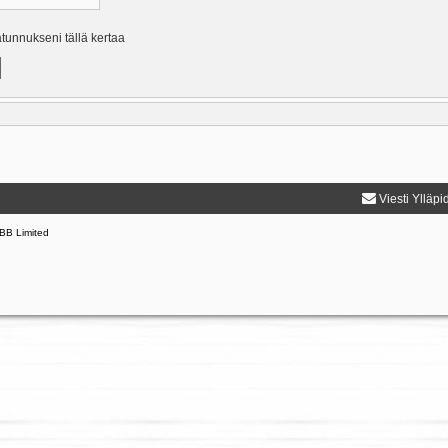
ätunnukseni tällä kertaa
Viesti Ylläpi
BB Limited