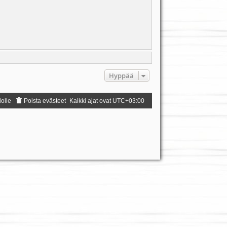
Hyppää
dolle
Poista evästeet
Kaikki ajat ovat
UTC+03:00