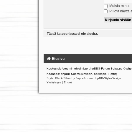
Muista minut
Piilota käyttäj
Tässä kategoriassa ei ole alueita.
Etusivu
Keskustelufoorumin ohjelmisto
phpBB
® Forum Software © php
Käännös: phpBB Suomi (lurttinen, harritapio, Pettis)
Style: Black-Silver by Joyce&Luna
phpBB-Style-Design
Yksityisyys
|
Ehdot