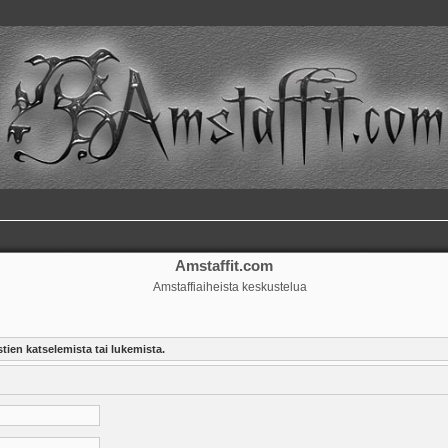
Amstaffit.com
Amstaffiaiheista keskustelua
tien katselemista tai lukemista.