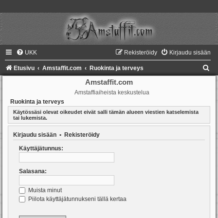
UKK
Rekisteröidy
Kirjaudu sisään
E
Etusivu
Amstaffit.com
Ruokinta ja terveys
t
Amstaffit.com
Amstaffiaiheista keskustelua
s
Ruokinta ja terveys
i
Käytössäsi olevat oikeudet eivät salli tämän alueen viestien katselemista
tai lukemista.
Kirjaudu sisään
•
Rekisteröidy
Käyttäjätunnus:
Salasana:
Muista minut
Piilota käyttäjätunnukseni tällä kertaa