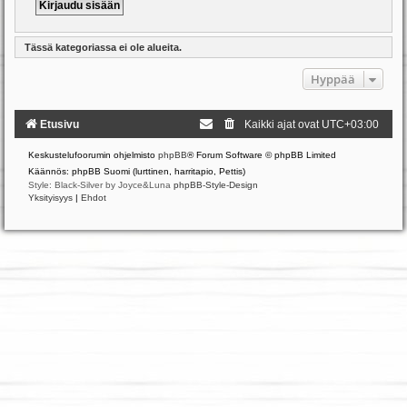
Tässä kategoriassa ei ole alueita.
Hyppää
Etusivu
Kaikki ajat ovat
UTC+03:00
Keskustelufoorumin ohjelmisto
phpBB
® Forum Software © phpBB Limited
Käännös: phpBB Suomi (lurttinen, harritapio, Pettis)
Style: Black-Silver by Joyce&Luna
phpBB-Style-Design
Yksityisyys
|
Ehdot