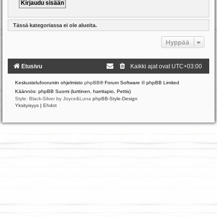
Tässä kategoriassa ei ole alueita.
Hyppää
Etusivu
Kaikki ajat ovat
UTC+03:00
Keskustelufoorumin ohjelmisto
phpBB
® Forum Software © phpBB Limited
Käännös: phpBB Suomi (lurttinen, harritapio, Pettis)
Style: Black-Silver by Joyce&Luna
phpBB-Style-Design
Yksityisyys
|
Ehdot