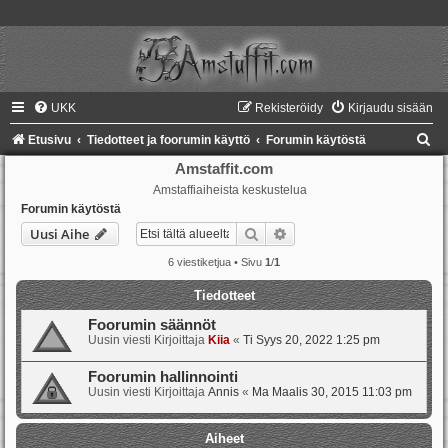
UKK
Rekisteröidy
Kirjaudu sisään
E
Etusivu
Tiedotteet ja foorumin käyttö
Forumin käytöstä
t
Amstaffit.com
Amstaffiaiheista keskustelua
s
Forumin käytöstä
i
Etsi
Tarkennettu haku
Uusi Aihe
6 viestiketjua • Sivu
1
/
1
Tiedotteet
Foorumin säännöt
Uusin viesti Kirjoittaja
Kiia
«
Ti Syys 20, 2022 1:25 pm
Foorumin hallinnointi
Uusin viesti Kirjoittaja
Annis
«
Ma Maalis 30, 2015 11:03 pm
Aiheet