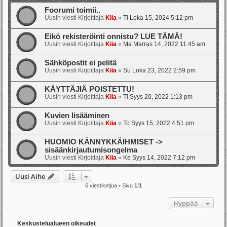
Foorumi toimii..
Uusin viesti Kirjoittaja
Kiia
«
Ti Loka 15, 2024 5:12 pm
Eikö rekisteröinti onnistu? LUE TÄMÄ!
Uusin viesti Kirjoittaja
Kiia
«
Ma Marras 14, 2022 11:45 am
Sähköpostit ei pelitä
Uusin viesti Kirjoittaja
Kiia
«
Su Loka 23, 2022 2:59 pm
KÄYTTÄJIÄ POISTETTU!
Uusin viesti Kirjoittaja
Kiia
«
Ti Syys 20, 2022 1:13 pm
Kuvien lisääminen
Uusin viesti Kirjoittaja
Kiia
«
To Syys 15, 2022 4:51 pm
HUOMIO KÄNNYKKÄIHMISET ->
sisäänkirjautumisongelma
Uusin viesti Kirjoittaja
Kiia
«
Ke Syys 14, 2022 7:12 pm
Uusi Aihe
6 viestiketjua • Sivu
1
/
1
Hyppää
Keskustelualueen oikeudet