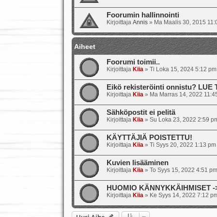
Foorumin hallinnointi
Kirjoittaja
Annis
»
Ma Maalis 30, 2015 11
Aiheet
Foorumi toimii..
Kirjoittaja
Kiia
»
Ti Loka 15, 2024 5:12 pm
Eikö rekisteröinti onnistu? LUE
Kirjoittaja
Kiia
»
Ma Marras 14, 2022 11:4
Sähköpostit ei pelitä
Kirjoittaja
Kiia
»
Su Loka 23, 2022 2:59 p
KÄYTTÄJIÄ POISTETTU!
Kirjoittaja
Kiia
»
Ti Syys 20, 2022 1:13 pm
Kuvien lisääminen
Kirjoittaja
Kiia
»
To Syys 15, 2022 4:51 p
HUOMIO KÄNNYKKÄIHMISET -> s
Kirjoittaja
Kiia
»
Ke Syys 14, 2022 7:12 p
Uusi Aihe