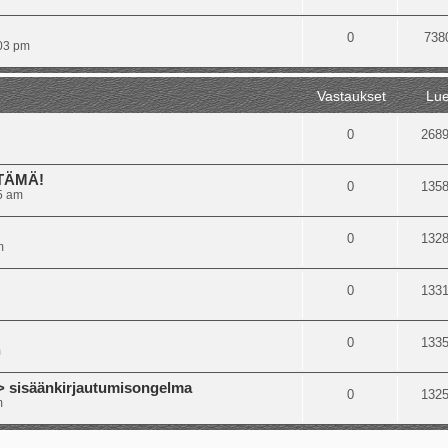
0
738
:03 pm
Vastaukset
Lue
0
268
 TÄMÄ!
0
135
5 am
0
132
m
0
133
0
133
m
isäänkirjautumisongelma
0
132
m