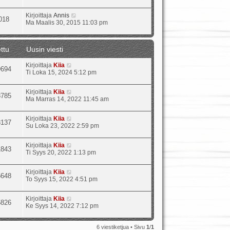
Kirjoittaja
Annis
018
Ma Maalis 30, 2015 11:03 pm
ttu
Uusin viesti
Kirjoittaja
Kiia
9694
Ti Loka 15, 2024 5:12 pm
Kirjoittaja
Kiia
8785
Ma Marras 14, 2022 11:45 am
Kirjoittaja
Kiia
8137
Su Loka 23, 2022 2:59 pm
Kirjoittaja
Kiia
1843
Ti Syys 20, 2022 1:13 pm
Kirjoittaja
Kiia
5648
To Syys 15, 2022 4:51 pm
Kirjoittaja
Kiia
5826
Ke Syys 14, 2022 7:12 pm
6 viestiketjua • Sivu
1
/
1