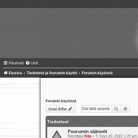
Pikalinkit
UKK
Etusivu
Tiedotteet ja foorumin käyttö
Forumin käytöstä
Forumin käytöstä
Etsi
Tark
Uusi Aihe
Tiedotteet
Foorumin säännöt
Kirjoittaja
Kiia
»
Ti Syys 20, 2022 1:25 pm