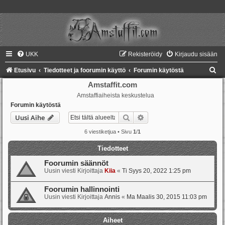
UKK
Rekisteröidy
Kirjaudu sisään
E
Etusivu
Tiedotteet ja foorumin käyttö
Forumin käytöstä
t
Amstaffit.com
Amstaffiaiheista keskustelua
s
Forumin käytöstä
i
Etsi
Tarkennettu haku
Uusi Aihe
6 viestiketjua • Sivu
1
/
1
Tiedotteet
Foorumin säännöt
Uusin viesti Kirjoittaja
Kiia
«
Ti Syys 20, 2022 1:25 pm
Foorumin hallinnointi
Uusin viesti Kirjoittaja
Annis
«
Ma Maalis 30, 2015 11:03 pm
Aiheet