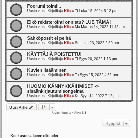
Foorumi toimii..
Uusin viesti Kirjoittaja
Kiia
«
Ti Loka 15, 2024 5:12 pm
Eikö rekisteröinti onnistu? LUE TÄMÄ!
Uusin viesti Kirjoittaja
Kiia
«
Ma Marras 14, 2022 11:45 am
Sähköpostit ei pelitä
Uusin viesti Kirjoittaja
Kiia
«
Su Loka 23, 2022 2:59 pm
KÄYTTÄJIÄ POISTETTU!
Uusin viesti Kirjoittaja
Kiia
«
Ti Syys 20, 2022 1:13 pm
Kuvien lisääminen
Uusin viesti Kirjoittaja
Kiia
«
To Syys 15, 2022 4:51 pm
HUOMIO KÄNNYKKÄIHMISET ->
sisäänkirjautumisongelma
Uusin viesti Kirjoittaja
Kiia
«
Ke Syys 14, 2022 7:12 pm
Uusi Aihe
6 viestiketjua • Sivu
1
/
1
Hyppää
Keskustelualueen oikeudet