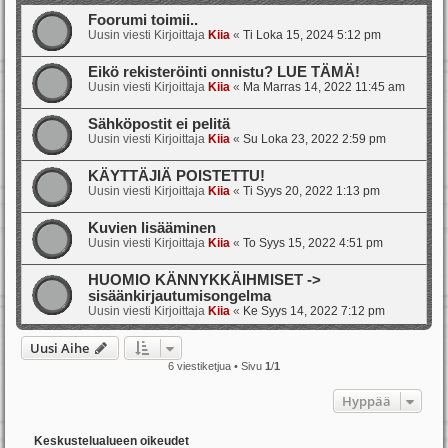
Foorumi toimii..
Uusin viesti Kirjoittaja
Kiia
«
Ti Loka 15, 2024 5:12 pm
Eikö rekisteröinti onnistu? LUE TÄMÄ!
Uusin viesti Kirjoittaja
Kiia
«
Ma Marras 14, 2022 11:45 am
Sähköpostit ei pelitä
Uusin viesti Kirjoittaja
Kiia
«
Su Loka 23, 2022 2:59 pm
KÄYTTÄJIÄ POISTETTU!
Uusin viesti Kirjoittaja
Kiia
«
Ti Syys 20, 2022 1:13 pm
Kuvien lisääminen
Uusin viesti Kirjoittaja
Kiia
«
To Syys 15, 2022 4:51 pm
HUOMIO KÄNNYKKÄIHMISET ->
sisäänkirjautumisongelma
Uusin viesti Kirjoittaja
Kiia
«
Ke Syys 14, 2022 7:12 pm
Uusi Aihe
6 viestiketjua • Sivu
1
/
1
Hyppää
Keskustelualueen oikeudet