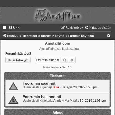
UKK
Rekisteröidy
Kirjaudu sisään
E
Etusivu
Tiedotteet ja foorumin käyttö
Forumin käytöstä
t
Amstaffit.com
Amstaffiaiheista keskustelua
s
Forumin käytöstä
i
Etsi
Tarkennettu haku
Uusi Aihe
6 viestiketjua • Sivu
1
/
1
Tiedotteet
Foorumin säännöt
Uusin viesti Kirjoittaja
Kiia
«
Ti Syys 20, 2022 1:25 pm
Foorumin hallinnointi
Uusin viesti Kirjoittaja
Annis
«
Ma Maalis 30, 2015 11:03 pm
Aiheet