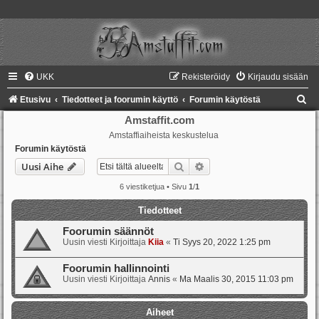
UKK
Rekisteröidy
Kirjaudu sisään
E
Etusivu
Tiedotteet ja foorumin käyttö
Forumin käytöstä
t
Amstaffit.com
Amstaffiaiheista keskustelua
s
Forumin käytöstä
i
Etsi
Tarkennettu haku
Uusi Aihe
6 viestiketjua • Sivu
1
/
1
Tiedotteet
Foorumin säännöt
Uusin viesti Kirjoittaja
Kiia
«
Ti Syys 20, 2022 1:25 pm
Foorumin hallinnointi
Uusin viesti Kirjoittaja
Annis
«
Ma Maalis 30, 2015 11:03 pm
Aiheet