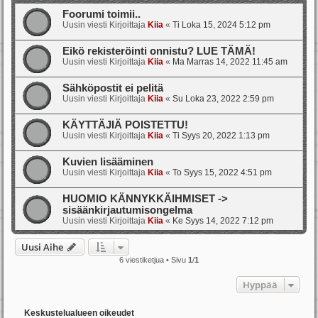
Foorumi toimii..
Uusin viesti Kirjoittaja
Kiia
«
Ti Loka 15, 2024 5:12 pm
Eikö rekisteröinti onnistu? LUE TÄMÄ!
Uusin viesti Kirjoittaja
Kiia
«
Ma Marras 14, 2022 11:45 am
Sähköpostit ei pelitä
Uusin viesti Kirjoittaja
Kiia
«
Su Loka 23, 2022 2:59 pm
KÄYTTÄJIÄ POISTETTU!
Uusin viesti Kirjoittaja
Kiia
«
Ti Syys 20, 2022 1:13 pm
Kuvien lisääminen
Uusin viesti Kirjoittaja
Kiia
«
To Syys 15, 2022 4:51 pm
HUOMIO KÄNNYKKÄIHMISET ->
sisäänkirjautumisongelma
Uusin viesti Kirjoittaja
Kiia
«
Ke Syys 14, 2022 7:12 pm
Uusi Aihe
6 viestiketjua • Sivu
1
/
1
Hyppää
Keskustelualueen oikeudet