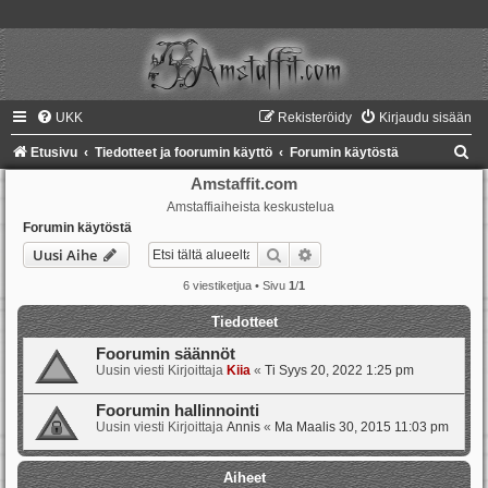
UKK
Rekisteröidy
Kirjaudu sisään
E
Etusivu
Tiedotteet ja foorumin käyttö
Forumin käytöstä
t
Amstaffit.com
Amstaffiaiheista keskustelua
s
Forumin käytöstä
i
Etsi
Tarkennettu haku
Uusi Aihe
6 viestiketjua • Sivu
1
/
1
Tiedotteet
Foorumin säännöt
Uusin viesti Kirjoittaja
Kiia
«
Ti Syys 20, 2022 1:25 pm
Foorumin hallinnointi
Uusin viesti Kirjoittaja
Annis
«
Ma Maalis 30, 2015 11:03 pm
Aiheet