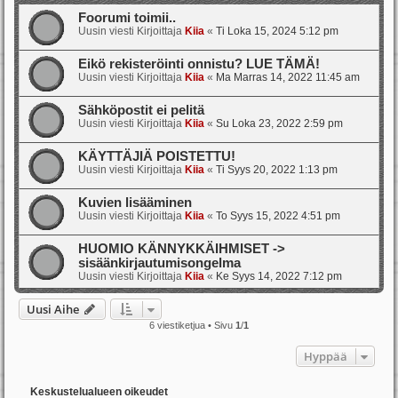
Foorumi toimii..
Uusin viesti Kirjoittaja
Kiia
«
Ti Loka 15, 2024 5:12 pm
Eikö rekisteröinti onnistu? LUE TÄMÄ!
Uusin viesti Kirjoittaja
Kiia
«
Ma Marras 14, 2022 11:45 am
Sähköpostit ei pelitä
Uusin viesti Kirjoittaja
Kiia
«
Su Loka 23, 2022 2:59 pm
KÄYTTÄJIÄ POISTETTU!
Uusin viesti Kirjoittaja
Kiia
«
Ti Syys 20, 2022 1:13 pm
Kuvien lisääminen
Uusin viesti Kirjoittaja
Kiia
«
To Syys 15, 2022 4:51 pm
HUOMIO KÄNNYKKÄIHMISET ->
sisäänkirjautumisongelma
Uusin viesti Kirjoittaja
Kiia
«
Ke Syys 14, 2022 7:12 pm
Uusi Aihe
6 viestiketjua • Sivu
1
/
1
Hyppää
Keskustelualueen oikeudet